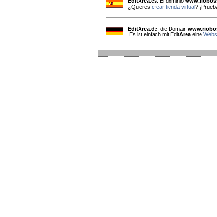
EditArea.es
: El dominio
www.riobos
¿Quieres
crear tienda virtual
? ¡Prueba
EditArea.de
: die Domain
www.riobo
Es ist einfach mit Edit
Area
eine
Webse