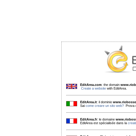
EditArea.com
: the domain
www.riob
Create a website
with EditArea.
EditArea.it
: il dominio
www.riobosso
Sai
come creare un sito web?
Prova o
EditArea.fr
: le domaine
www.rioboss
EditArea est spécialisée dans la
creat